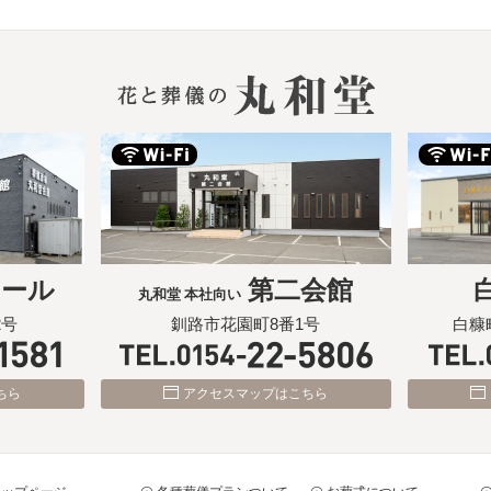
ホール
第二会館
丸和堂 本社向い
2号
釧路市花園町8番1号
白糠
ちら
アクセスマップはこちら