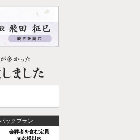
パックプラン
会葬者を含む定員
50名様以内