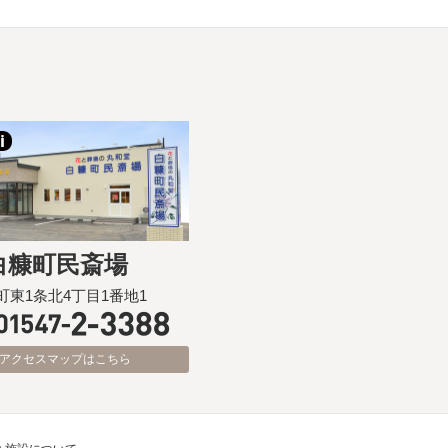
白糠町民斎場
町東1条北4丁目1番地1
アクセスマップはこちら